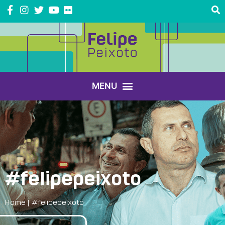
#felipepeixoto
Home
|
#felipepeixoto