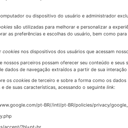
omputador ou dispositivo do usuário e administrador exclu
ookies
são utilizadas para melhorar e personalizar a exper
brar as preferências e escolhas do usuário, bem como par
ar
cookies
nos dispositivos dos usuários que acessam nosso 
que nossos parceiros possam oferecer seu conteúdo e seus 
e dados de navegação extraídos a partir de sua interação 
bre os
cookies
de terceiro e sobre a forma como os dados o
s e de suas características, acessando o seguinte
link
:
www.google.com/pt-BR//intl/pt-BR/policies/privacy/google
y.php
s/accept/?hl=pt-br