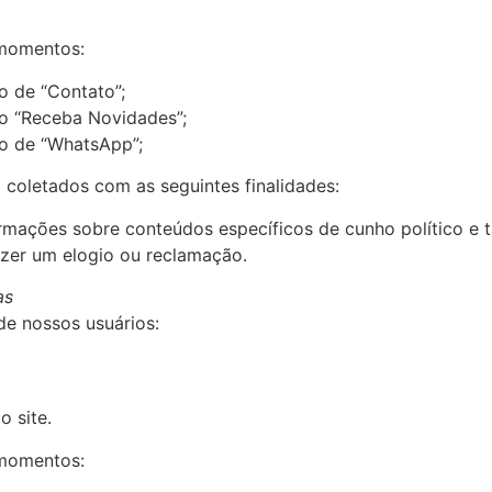
 momentos:
o de “Contato”;
io “Receba Novidades”;
io de “WhatsApp”;
 coletados com as seguintes finalidades:
ormações sobre conteúdos específicos de cunho político e
azer um elogio ou reclamação.
as
de nossos usuários:
o site.
 momentos: