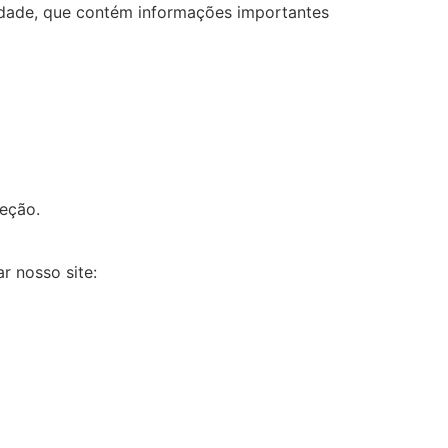
cidade, que contém informações importantes
seção.
r nosso site: