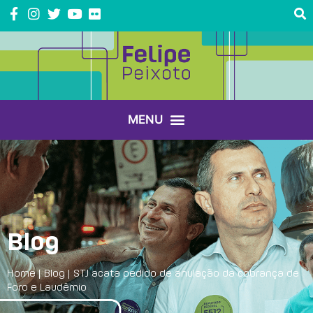
Blog
Home
|
Blog
|
STJ acata pedido de anulação da cobrança de
Foro e Laudêmio