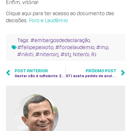
Enfim, vitória!
Clique aqui para ter acesso ao documento das
decisões.
Foro e Laudêmio
Tags:
#embargosdedeclaração
,
#felipepeixoto
,
#foroelaudemio
,
#mp
,
#nikiti
,
#niteroirj
,
#stj
,
Niterói
,
RJ
POST ANTERIOR
PRÓXIMO POST
Gastar não é suficiente. Ensinar, sim, é
STJ acata pedido de anulação da cobrança de Foro e Laudêmio