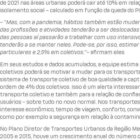
de 2021 nas áreas urbanas poderá cair até 10% em rela
isolamento social – calculado em função da queda do PIB
– “
Mas, com a pandemia, hábitos também estão mudan
das profissões e atividades tenderão a ser deslocada
das pessoas aí passarão a trabalhar com uso intensivo
tenderão a se manter neles. Pode-se, por isso, estim
particulares e 2,5% em coletivos.”
– afirmam eles.
Em seus estudos e dados acumulados, a equipe estima 
coletivos poderá se motivar a mudar para os transporte
sistema de transporte coletivo de boa qualidade a cap
ordem de 4% dos coletivos. Isso é um alerta interessa
transporte coletivo e também para a relação de confia
usuários – sobre tudo no novo normal. Nos transportes 
interesse econômico, tempo de viagem, conforto, conve
como por exemplo a segurança em relação à contamina
No Plano Diretor de Transportes Urbanos da Região Met
2005 e 2015, houve um crescimento anual do número de