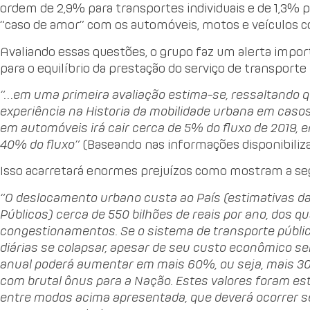
ordem de 2,9% para transportes individuais e de 1,3% pa
“caso de amor” com os automóveis, motos e veículos co
Avaliando essas questões, o grupo faz um alerta impor
para o equilíbrio da prestação do serviço de transporte 
“…em uma primeira avaliação estima-se, ressaltando q
experiência na Historia da mobilidade urbana em cas
em automóveis irá cair cerca de 5% do fluxo de 2019, 
40% do fluxo”
(Baseando nas informações disponibiliz
Isso acarretará enormes prejuízos como mostram a seg
“O deslocamento urbano custa ao País (estimativas d
Públicos) cerca de 550 bilhões de reais por ano, dos qu
congestionamentos. Se o sistema de transporte públi
diárias se colapsar, apesar de seu custo econômico se
anual poderá aumentar em mais 60%, ou seja, mais 30
com brutal ônus para a Nação. Estes valores foram e
entre modos acima apresentada, que deverá ocorrer 