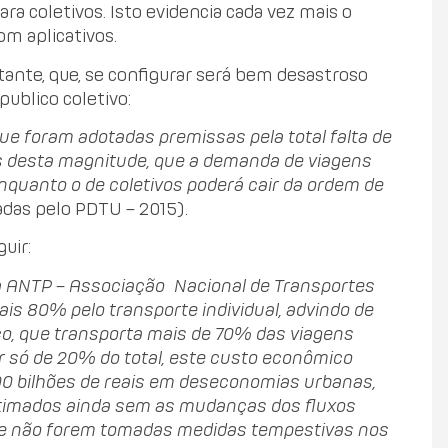
ra coletivos. Isto evidencia cada vez mais o
m aplicativos.
tante, que, se configurar será bem desastroso
publico coletivo:
ue foram adotadas premissas pela total falta de
os desta magnitude, que a demanda de viagens
enquanto o de coletivos poderá cair da ordem de
adas pelo PDTU – 2015).
uir:
a ANTP – Associação
Nacional de Transportes
ais 80% pelo transporte individual, advindo de
co, que transporta mais de 70% das viagens
r só de 20% do total, este custo econômico
0 bilhões de reais em deseconomias urbanas,
stimados ainda sem as mudanças dos fluxos
se não forem tomadas medidas tempestivas nos