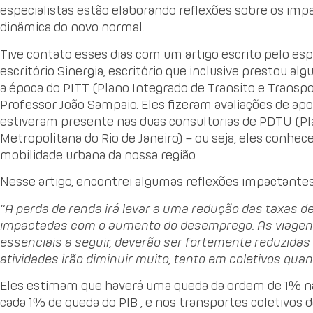
especialistas estão elaborando reflexões sobre os imp
dinâmica do novo normal.
Tive contato esses dias com um artigo escrito pelo espe
escritório Sinergia, escritório que inclusive prestou al
a época do PITT (Plano Integrado de Transito e Transpo
Professor João Sampaio. Eles fizeram avaliações de ap
estiveram presente nas duas consultorias de PDTU (Pl
Metropolitana do Rio de Janeiro) – ou seja, eles conh
mobilidade urbana da nossa região.
Nesse artigo, encontrei algumas reflexões impactante
“
A perda de renda irá levar a uma redução das taxas de
impactadas com o aumento do desemprego. As viagens,
essenciais a seguir, deverão ser fortemente reduzidas 
atividades irão diminuir muito, tanto em coletivos qu
Eles estimam que haverá uma queda da ordem de 1% na
cada 1% de queda do PIB , e nos transportes coletivos 