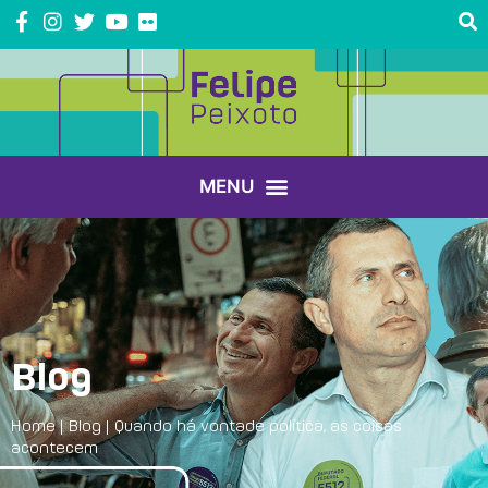
Blog
Home
|
Blog
|
Quando há vontade política, as coisas
acontecem