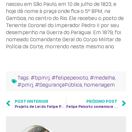
nasceu em São Paulo, em 10 de julho de 1823, e
hoje dá nome à praça onde fica o 5º BPM, na
Gamboa, no centro do Rio. Ele recebeu o posto de
Tenente Coronel do Imperador Pedro II por seu
desempenho na Guerra do Paraguai. Em 1879, foi
nomeado Comandante Geral do Corpo Militar da
Polícia da Corte, morrendo neste mesmo ano.
Tags:
#bpmrj
,
#felipepeixoto
,
#medalha
,
#pmrj
,
#SegurançaPública
,
homenagem
POST ANTERIOR
PRÓXIMO POST
Projeto de Lei do Felipe Peixoto é aprovado na Alerj
Felipe Peixoto comemora o parecer da AGU que reconhece pedido de anulação da cobrança de Foro e Laudêmio