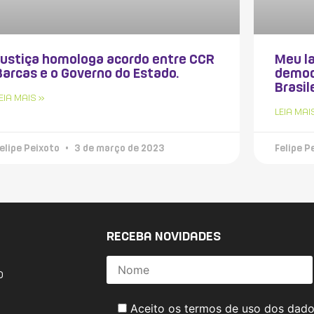
Justiça homologa acordo entre CCR
Meu la
Barcas e o Governo do Estado.
democ
Brasil
EIA MAIS »
LEIA MAI
elipe Peixoto
3 de março de 2023
Felipe P
RECEBA NOVIDADES
o
Aceito os termos de uso dos dad