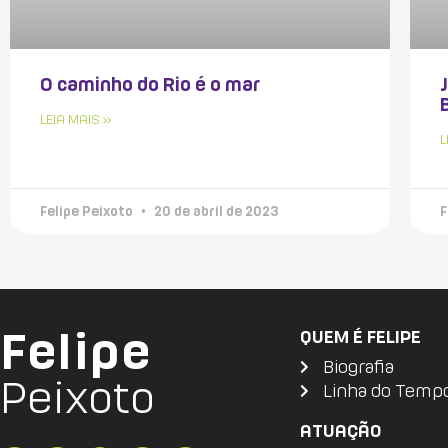
O caminho do Rio é o mar
LEIA MAIS »
L
Felipe Peixoto
20 de abril de 2023
F
Felipe
QUEM É FELIPE
Biografia
Peixoto
Linha do Temp
ATUAÇÃO