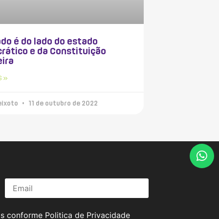
do é do lado do estado
rático e da Constituição
eira
S »
eixoto
11 de outubro de 2022
os conforme
Politica de Privacidade