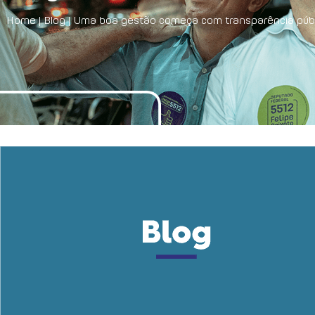
Home
|
Blog
|
Uma boa gestão começa com transparência públ