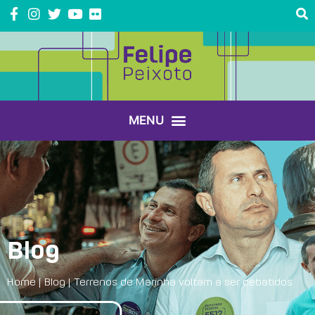
Blog
Home
|
Blog
|
Terrenos de Marinha voltam a ser debatidos