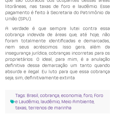
que são cobrados dos ocupantes dessas áreas
litorâneas, nas taxas de foro e laudêmio. Esse
pagamento é feito à Secretaria do Patrimônio da
União (SPU).
A verdade é que sempre lutei contra essa
cobrança indevida de áreas que, até hoje, não
foram totalmente identificadas e demarcadas,
nem seus acréscimos. Isso gera, além da
insegurança jurídica, cobranças incorretas para os
proprietários. O ideal, para mim, é a anulação
definitiva dessa demarcação um tanto quando
absurda e ilegal. Eu luto para que essa cobrança
seja, sim, definitivamente extinta.
Tags:
Brasil
,
cobrança
,
economia
,
foro
,
Foro
e Laudêmio
,
laudêmio
,
Meio Ambiente
,
taxas
,
terrenos de marinha