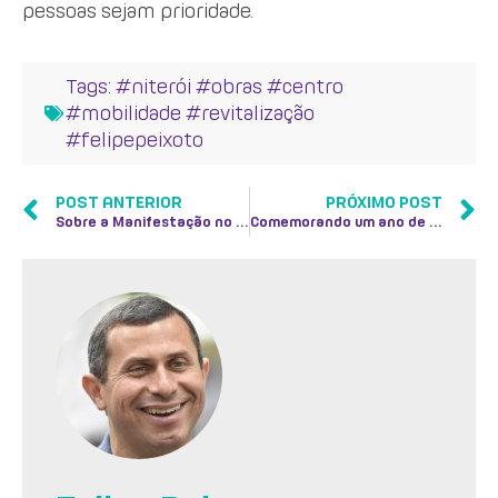
pessoas sejam prioridade.
Tags:
#niterói #obras #centro
#mobilidade #revitalização
#felipepeixoto
POST ANTERIOR
PRÓXIMO POST
Sobre a Manifestação no Preventório
Comemorando um ano de assessoria para ‘Cidades Inteligentes’