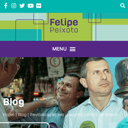
Blog
Home
|
Blog
|
Revitalização em praça no Centro de Niterói