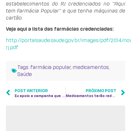
estabelecimentos do RJ credenciados no “Aqui
tem Farmácia Popular” e que tenha máquinas de
cartão.
Veja aqui a lista das farmácias credenciadas:
http://portalsaude.saude.gov.br/images/pdf/2014/n
rj.pdf
Tags:
farmácia popular
,
medicamentos
,
Saúde
POST ANTERIOR
PRÓXIMO POST
Eu apoio a campanha que repudia a morte de policiais
Medicamentos terão redução de preços em aproximadamente 15%