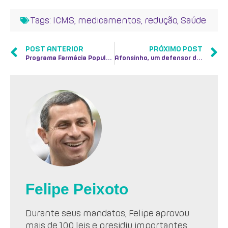
Tags:
ICMS
,
medicamentos
,
redução
,
Saúde
POST ANTERIOR
PRÓXIMO POST
Programa Farmácia Popular amplia benefícios e oferece mais qualidade de vida aos usuários
Afonsinho, um defensor da democracia
Felipe Peixoto
Durante seus mandatos, Felipe aprovou
mais de 100 leis e presidiu importantes