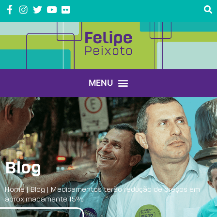
Blog
Home
|
Blog
|
Medicamentos terão redução de preços em
aproximadamente 15%