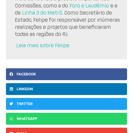
Comissões, como a do
Foro e Laudêmio
e a
da
Linha 3 do Metrô
. Como Secretário de
Estado, Felipe foi responsável por inúmeras
realizações e projetos que beneficiaram
todas as regiões do RJ.
Leia mais sobre Felipe
FACEBOOK
LINKEDIN
TWITTER
WHATSAPP