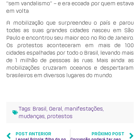
“sem vandalismo” – e era ecoada por quem estava
em volta.
A mobilização que surpreendeu o país e parou
todas as suas grandes cidades nasceu em São
Paulo e encontrou seu maior eco no Rio de Janeiro.
Os protestos aconteceram em mais de 100
cidades espalhadas por todo o Brasil, levando mais
de 1 milhão de pessoas às ruas. Mais ainda: as
mobilizações cruzaram oceanos e despertaram
brasileiros em diversos lugares do mundo.
Tags:
Brasil
,
Geral
,
manifestações
,
mudanças
,
protestos
POST ANTERIOR
PRÓXIMO POST
Leonel Brizola: filho do povo
Corrupção poderá ter pena mais rigorosa