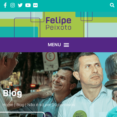
Blog
Home
|
Blog
|
Não é só por 20 centavos