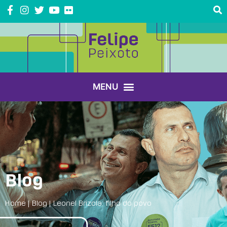
Blog
Home
|
Blog
|
Leonel Brizola: filho do povo