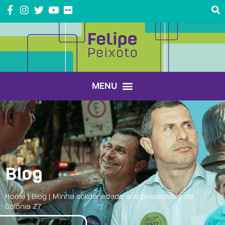
Blog
Home
|
Blog
|
Minha solidariedade aos pescadores da
Colônia Z7