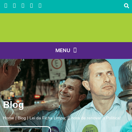
Blog
Home
|
Blog
|
Lei da Ficha Limpa: É hora de renovar a Política!