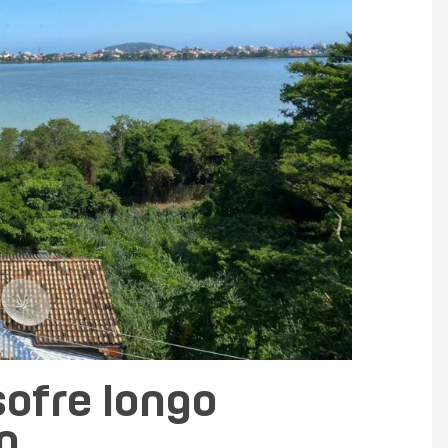
sofre longo
o