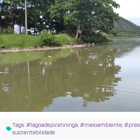
Tags:
#lagoadepiratininga
,
#meioambiente
,
#pres
sustentabilidade