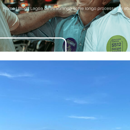
Home
|
Blog
|
Lagoa de Piratininga sofre longo processo de a