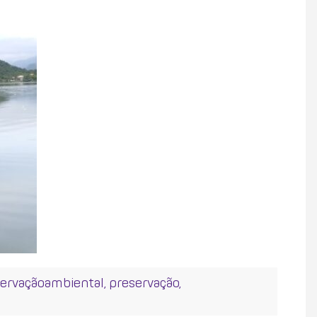
ervaçãoambiental
,
preservação
,