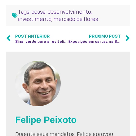
Tags:
ceasa
,
desenvolvimento
,
investimento
,
mercado de flores
POST ANTERIOR
PRÓXIMO POST
Sinal verde para a revitalização do Canto de Itaipu
Exposição em cartaz na Sociedade Fluminense de Fotografia mostra o drama da hanseníase no país
Felipe Peixoto
Durante seus mandatos, Felipe aprovou