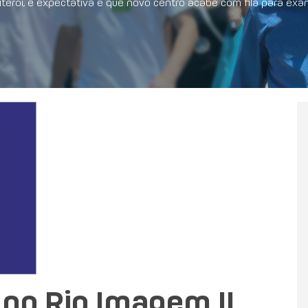
iterói, e expectativa é que novo centro acabe com fila para e
no Rio Imagem II,