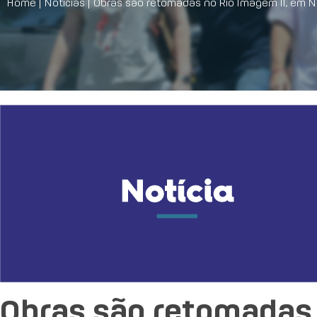
Home
|
Notícias
|
Obras são retomadas no Rio Imagem II, em N
Obras são retomadas 