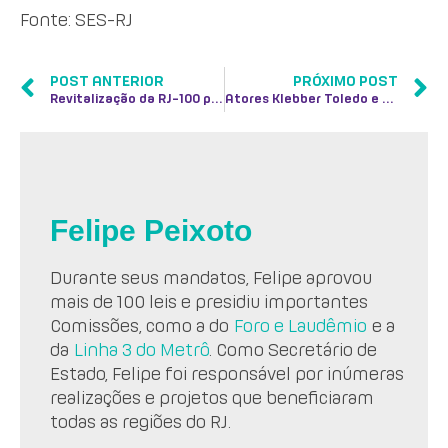
Fonte: SES-RJ
POST ANTERIOR
PRÓXIMO POST
Revitalização da RJ-100 prossegue com obras no trecho entre a Ponte da Paciência e o centro de Rio do Ouro
Atores Klebber Toledo e Wagner Santisteban emocionam pacientes e funcionários no Hemorio com espetáculo de teatro
Felipe Peixoto
Durante seus mandatos, Felipe aprovou
mais de 100 leis e presidiu importantes
Comissões, como a do
Foro e Laudêmio
e a
da
Linha 3 do Metrô
. Como Secretário de
Estado, Felipe foi responsável por inúmeras
realizações e projetos que beneficiaram
todas as regiões do RJ.