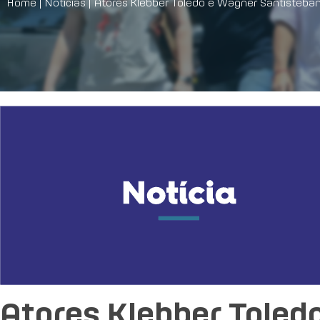
Home
|
Notícias
|
Atores Klebber Toledo e Wagner Santisteba
Atores Klebber Toled