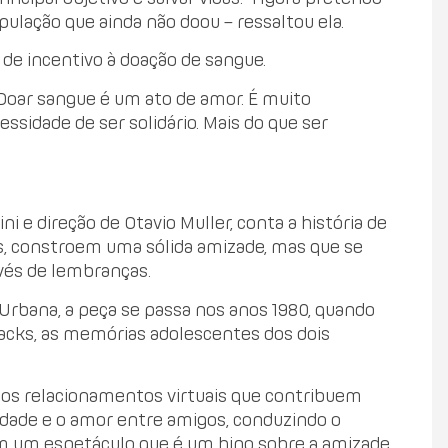
ulação que ainda não doou – ressaltou ela.
e incentivo à doação de sangue.
 Doar sangue é um ato de amor. É muito
sidade de ser solidário. Mais do que ser
 e direção de Otavio Muller, conta a história de
s, constroem uma sólida amizade, mas que se
vés de lembranças.
o Urbana, a peça se passa nos anos 1980, quando
hbacks, as memórias adolescentes dos dois
 os relacionamentos virtuais que contribuem
ridade e o amor entre amigos, conduzindo o
 em um espetáculo que é um hino sobre a amizade