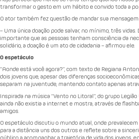
transformar o gesto em um hábito e convido toda a pop
O ator também fez questão de mandar sua mensagem d
– Uma única doação pode salvar, no mínimo, três vidas.
importante que as pessoas tenham consciência da neces
solidário, a doação é um ato de cidadania – afirmou ele.
O espetáculo
“Aonde está você agora?”, com texto de Regiana Antonini
dois jovens que, apesar das diferenças socioeconômica
separam na juventude, mantendo contato apenas atra
Inspirada na música “Vento no Litoral”, do grupo Legiã
ainda não existia a internet e mostra, através de flas
amigos.
O espetáculo discutiu o mundo atual, onde prevalecem
para a distância uns dos outros e reflete sobre a since
público a acompanhar a trajetória de vida dos jovens,