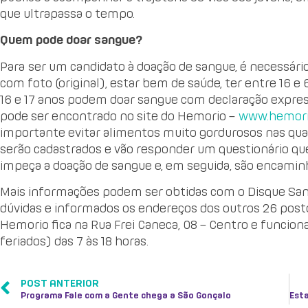
que ultrapassa o tempo.
Quem pode doar sangue?
Para ser um candidato à doação de sangue, é necessári
com foto (original), estar bem de saúde, ter entre 16 e
16 e 17 anos podem doar sangue com declaração express
pode ser encontrado no site do Hemorio –
www.hemorio.
importante evitar alimentos muito gordurosos nas qua
serão cadastrados e vão responder um questionário que
impeça a doação de sangue e, em seguida, são encaminh
Mais informações podem ser obtidas com o Disque San
dúvidas e informados os endereços dos outros 26 postos
Hemorio fica na Rua Frei Caneca, 08 – Centro e funcion
feriados) das 7 às 18 horas.
POST ANTERIOR
Programa Fale com a Gente chega a São Gonçalo