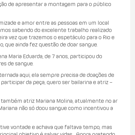
ção de apresentar a montagem para o público
amizade e amor entre as pessoas em um local
amos sabendo do excelente trabalho realizado
eira vez que trazemos o espetáculo para o Rio e
o, que ainda fez questão de doar sangue.
ena Maria Eduarda, de 7 anos, participou do
es de sangue.
ternada aqui, ela sempre precisa de doações de
articipar da peça, quero ser bailarina e atriz –
a também atriz Mariana Molina, atualmente no ar
Mariana não só doou sangue como incentivou a
 tive vontade e achava que faltava tempo, mas
incipal objetivo é salvar vidas. Agora pretendo