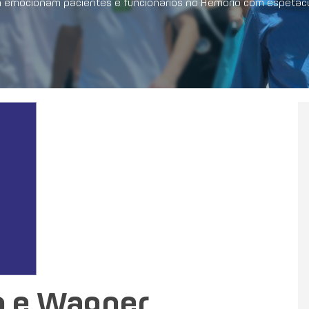
n emocionam pacientes e funcionários no Hemorio com espetácu
o e Wagner