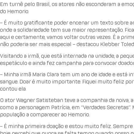
Em turnê pelo Brasil, os atores não esconderam a emo
do Hemorio.
– É muito gratificante poder encenar um texto sobre 
onde a solidariedade tem sua maior representação. Fic
aqui e certamente, vamos voltar outras vezes. É a prim
não poderia ser mais especial – destacou Klebber Toled
Visitando a irmã, que está internada na unidade, a pequ
espetáculo e ainda fez campanha para convocar doador
– Minha irmã Maria Clara tem um ano de idade e está in
sangue. Doar é muito importante. Fiquei muito feliz por p
contou ela.
O ator Wagner Satisteban teve a companhia da noiva, 
como a personagem Patrícia, em “Verdades Secretas”. 
população a comparecer ao Hemorio.
– É minha primeira doação e estou muito feliz. Sempre
hoje percebi que nunca se falta tempo quando nosso pr