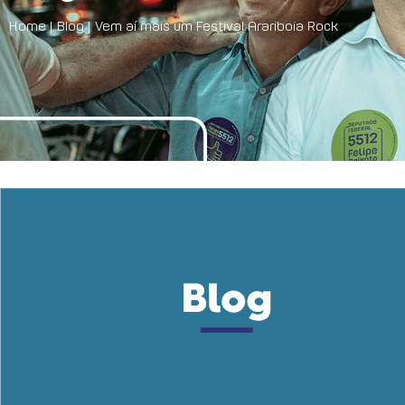
Home
|
Blog
|
Vem aí mais um Festival Arariboia Rock