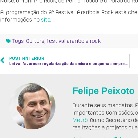
Noise, o Abril Pro Rock, de Pernambuco, e o Porão do Roc
A programação do 9ª Festival Arariboia Rock está chei
informações no
site
.
Tags:
Cultura
,
festival arariboia rock
POST ANTERIOR
Lei vai favorecer regularização das micro e pequenas empresas do Estado
Felipe Peixoto
Durante seus mandatos, Fe
importantes Comissões, 
Metrô
. Como Secretário d
realizações e projetos que