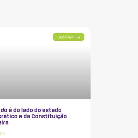
CAMPANHA
do é do lado do estado
rático e da Constituição
eira
S »