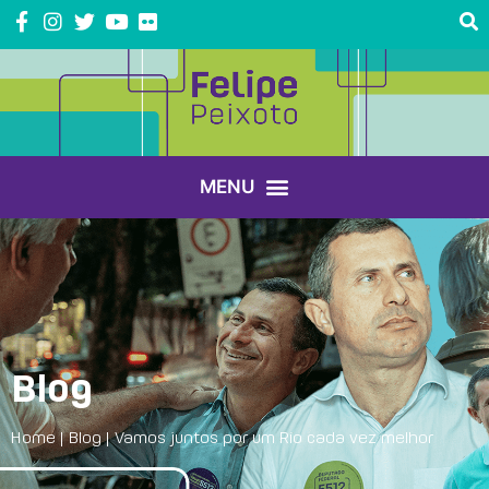
Blog
Home
|
Blog
|
Vamos juntos por um Rio cada vez melhor