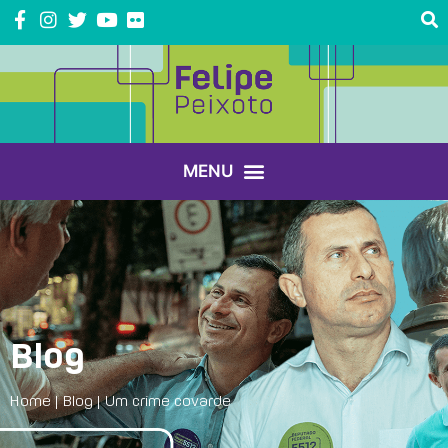
Blog
Home
|
Blog
|
Um crime covarde