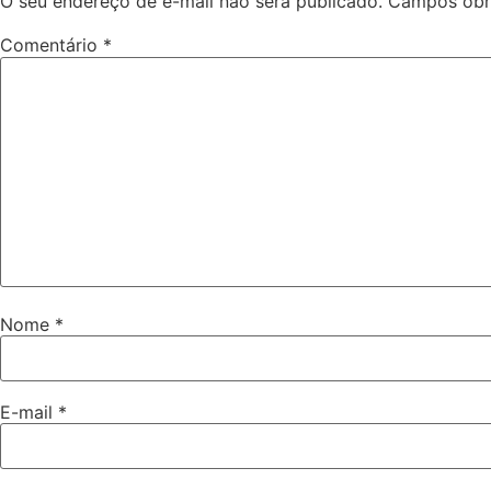
O seu endereço de e-mail não será publicado.
Campos obr
Comentário
*
Nome
*
E-mail
*