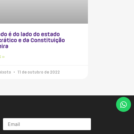
do é do lado do estado
rático e da Constituição
eira
S »
eixoto
11 de outubro de 2022