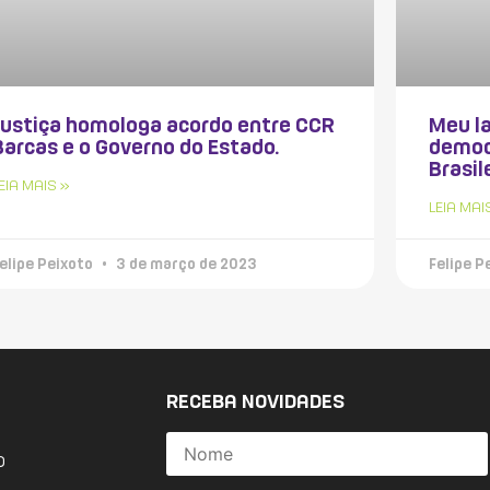
Justiça homologa acordo entre CCR
Meu la
Barcas e o Governo do Estado.
democ
Brasil
EIA MAIS »
LEIA MAI
elipe Peixoto
3 de março de 2023
Felipe P
RECEBA NOVIDADES
o