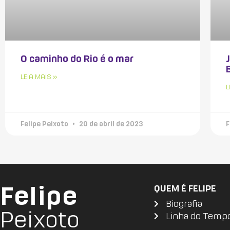
O caminho do Rio é o mar
LEIA MAIS »
L
Felipe Peixoto
20 de abril de 2023
F
Felipe
QUEM É FELIPE
Biografia
Peixoto
Linha do Temp