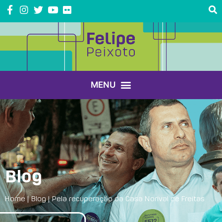
Blog
Home
|
Blog
|
Pela recuperação da Casa Norival de Freitas