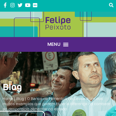
Blog
Home
|
Blog
|
O Banco de Alimentos da Ceasa é um dos
muitos exemplos que podem fazer a diferença no combate
ao desperdício alimentar no estado