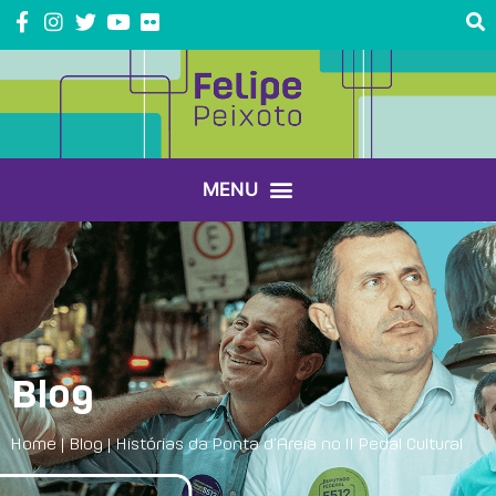
Blog
Home
|
Blog
|
Histórias da Ponta d’Areia no II Pedal Cultural