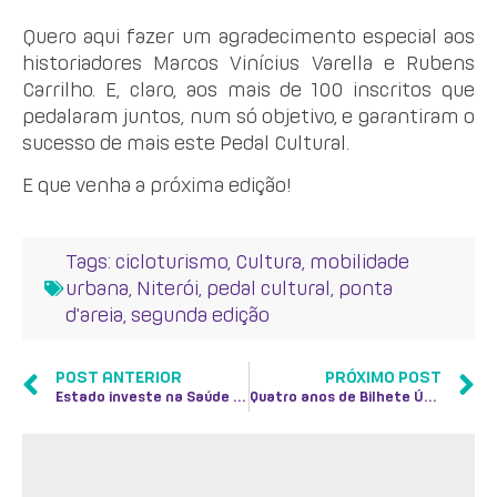
Quero aqui fazer um agradecimento especial aos
historiadores Marcos Vinícius Varella e Rubens
Carrilho. E, claro, aos mais de 100 inscritos que
pedalaram juntos, num só objetivo, e garantiram o
sucesso de mais este Pedal Cultural.
E que venha a próxima edição!
Tags:
cicloturismo
,
Cultura
,
mobilidade
urbana
,
Niterói
,
pedal cultural
,
ponta
d'areia
,
segunda edição
POST ANTERIOR
PRÓXIMO POST
Estado investe na Saúde de Niterói com a chegada do centro de diagnósticos Rio Imagem
Quatro anos de Bilhete Único: uma vitória na mobilidade do Estado