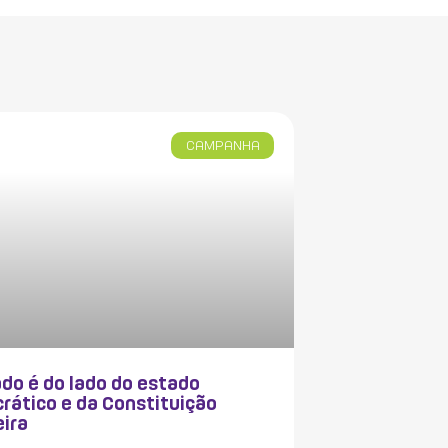
CAMPANHA
do é do lado do estado
rático e da Constituição
eira