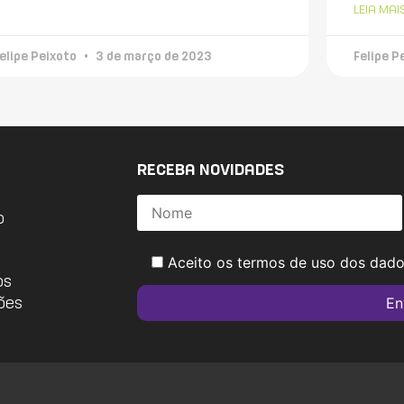
LEIA MAI
elipe Peixoto
3 de março de 2023
Felipe P
RECEBA NOVIDADES
o
Aceito os termos de uso dos dad
os
ões