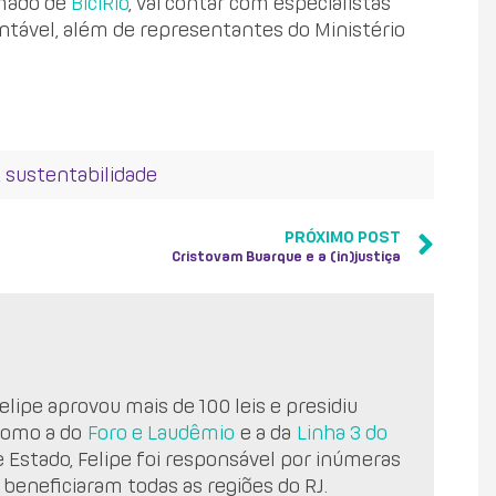
amado de
BiciRio
, vai contar com especialistas
ntável, além de representantes do Ministério
,
sustentabilidade
PRÓXIMO POST
Cristovam Buarque e a (in)justiça
lipe aprovou mais de 100 leis e presidiu
como a do
Foro e Laudêmio
e a da
Linha 3 do
e Estado, Felipe foi responsável por inúmeras
 beneficiaram todas as regiões do RJ.