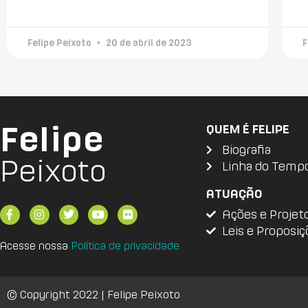
Felipe Peixoto
20 de abril de 2023
F
Felipe
QUEM É FELIPE
Biografia
Peixoto
Linha do Temp
ATUAÇÃO
Ações e Projet
Leis e Proposiç
Acesse nossa
Política de privacidade
© Copyright 2022 | Felipe Peixoto