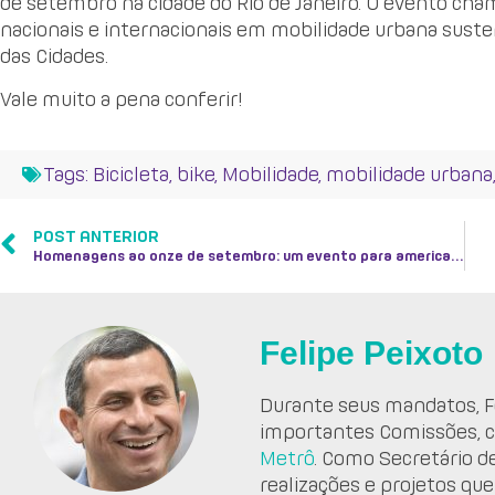
de setembro na cidade do Rio de Janeiro. O evento ch
nacionais e internacionais em mobilidade urbana suste
das Cidades.
Vale muito a pena conferir!
Tags:
Bicicleta
,
bike
,
Mobilidade
,
mobilidade urbana
POST ANTERIOR
Homenagens ao onze de setembro: um evento para americano ver
Felipe Peixoto
Durante seus mandatos, Fe
importantes Comissões, 
Metrô
. Como Secretário d
realizações e projetos que