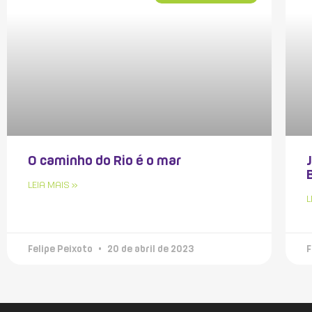
O caminho do Rio é o mar
LEIA MAIS »
L
Felipe Peixoto
20 de abril de 2023
F