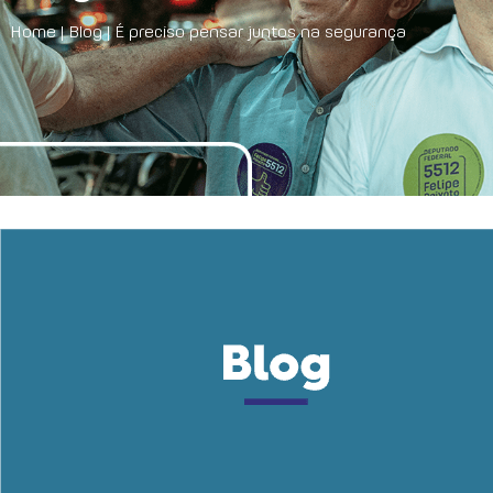
Home
|
Blog
|
É preciso pensar juntos na segurança