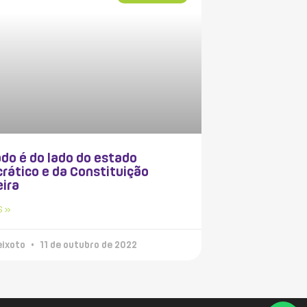
do é do lado do estado
rático e da Constituição
eira
S »
eixoto
11 de outubro de 2022