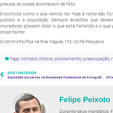
precisa, as coisas acontecem de fato.
Encontros como o que vamos ter hoje à noite são fo
público e a população. Sempre acreditei que deve
moradores possam dizer o que está faltando e o que 
importante!
O Centrinho fica na Rua Itaguaí, 173, no Pé Pequeno.
Tags:
contato
,
Polícia
,
policiamento
,
preocupação
,
POST ANTERIOR
Exposição em cartaz na Sociedade Fluminense de Fotografia mostra o drama da hanseníase no país
Arte
Felipe Peixoto
Durante seus mandatos, Fe