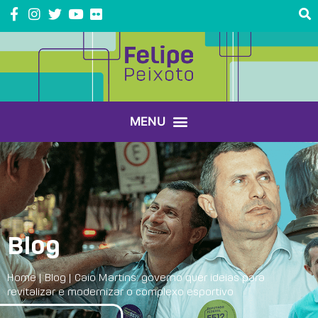
Blog
Home
|
Blog
|
Caio Martins: governo quer ideias para
revitalizar e modernizar o complexo esportivo