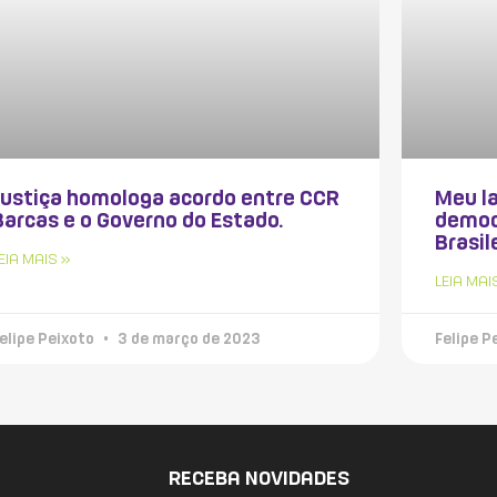
Justiça homologa acordo entre CCR
Meu la
Barcas e o Governo do Estado.
democ
Brasil
EIA MAIS »
LEIA MAI
elipe Peixoto
3 de março de 2023
Felipe P
RECEBA NOVIDADES