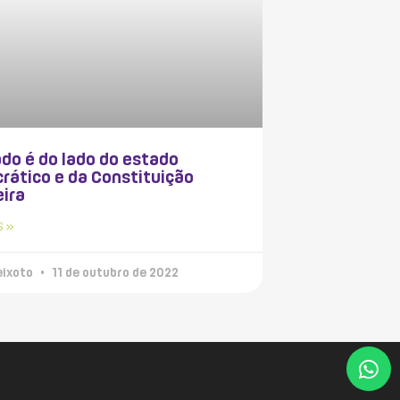
do é do lado do estado
rático e da Constituição
eira
S »
eixoto
11 de outubro de 2022