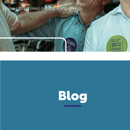
Home
|
Blog
|
Alerj debate Porto do Açu