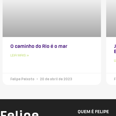
O caminho do Rio é o mar
LEIA MAIS »
L
Felipe Peixoto
20 de abril de 2023
F
Felipe
QUEM É FELIPE