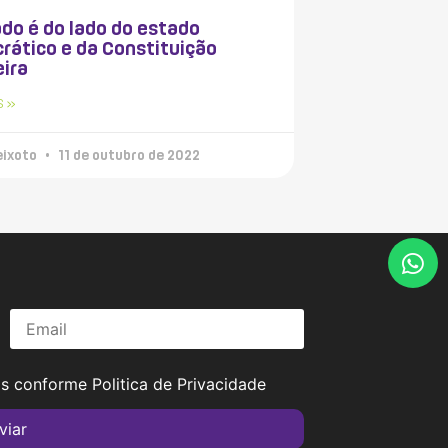
do é do lado do estado
rático e da Constituição
eira
S »
eixoto
11 de outubro de 2022
os conforme
Politica de Privacidade