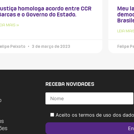
Justiça homologa acordo entre CCR
Meu la
Barcas e o Governo do Estado.
democ
Brasil
EIA MAIS »
LEIA MAI
elipe Peixoto
3 de março de 2023
Felipe P
RECEBA NOVIDADES
o
Aceito os termos de uso dos dad
os
ões