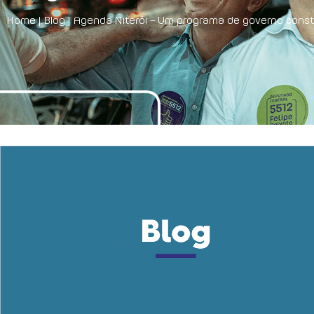
Home
|
Blog
|
Agenda Niterói – Um programa de governo const