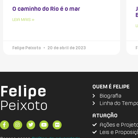
O caminho do Rio é o mar
LEIA MAIS »
L
Felipe Peixoto
20 de abril de 2023
F
Felipe
QUEM É FELIPE
Biografia
Peixoto
Linha do Temp
ATUAÇÃO
Ações e Projet
Leis e Proposiç