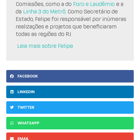
Comissões, como a do
Foro e Laudêmio
e a
da
Linha 3 do Metrô
. Como Secretário de
Estado, Felipe foi responsável por inúmeras
realizações e projetos que beneficiaram
todas as regiões do RJ.
Leia mais sobre Felipe
FACEBOOK
LINKEDIN
TWITTER
WHATSAPP
EMAIL