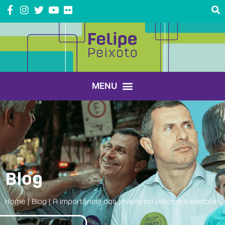
Blog
Home
|
Blog
|
A importância dos jovens no processo eleitoral