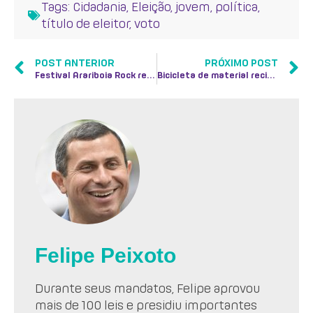
Tags:
Cidadania
,
Eleição
,
jovem
,
política
,
título de eleitor
,
voto
POST ANTERIOR
PRÓXIMO POST
Festival Arariboia Rock recebe patrocínio da Secretaria de Estado de Cultura
Bicicleta de material reciclado é nova aliada do transporte sustentável
Felipe Peixoto
Durante seus mandatos, Felipe aprovou
mais de 100 leis e presidiu importantes