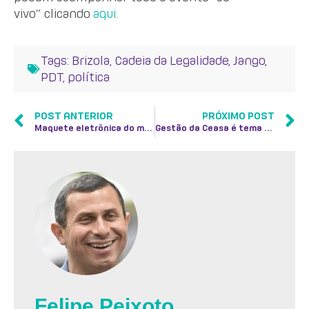
vivo” clicando
aqui
.
Tags:
Brizola
,
Cadeia da Legalidade
,
Jango
,
PDT
,
política
POST ANTERIOR
PRÓXIMO POST
Maquete eletrônica do metrô Linha 3
Gestão da Ceasa é tema de reportagem do O Globo
Felipe Peixoto