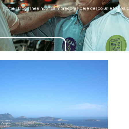
Home
|
Blog
|
Inea notifica moradores para despoluir a Lagoa d