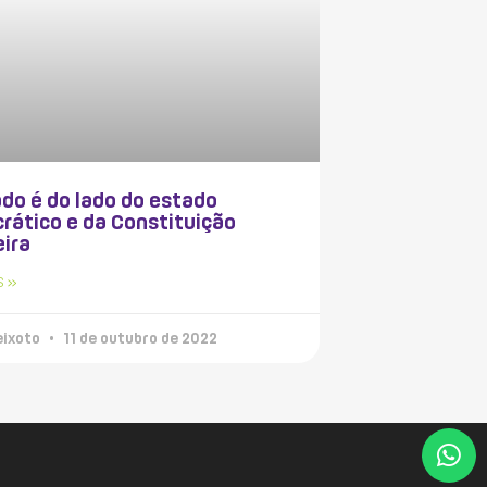
do é do lado do estado
rático e da Constituição
eira
S »
eixoto
11 de outubro de 2022