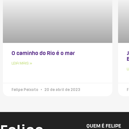
O caminho do Rio é o mar
LEIA MAIS »
L
Felipe Peixoto
20 de abril de 2023
F
QUEM É FELIPE