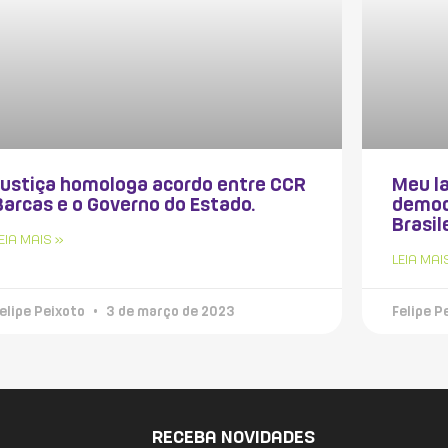
Justiça homologa acordo entre CCR
Meu la
Barcas e o Governo do Estado.
democ
Brasil
EIA MAIS »
LEIA MAI
elipe Peixoto
3 de março de 2023
Felipe P
RECEBA NOVIDADES