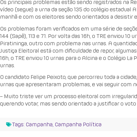
Os principais problemas estão sendo registrados na R
vídeo (segue) a urna da seção 135 do colégio estadual 
manhã e com os eleitores sendo orientados a desistir e j
Os problemas foram verificados em uma série de seções
144 (Sapê), 113 e 71. Por volta das 16h, o TRE enviou 10 u
Piratininga, outro com problema nas urnas. A quantida
Justiça Eleitoral está com dificuldade de repor, algumas
16h, o TRE enviou 10 urnas para o Alcina e o Colégio La
urnas.
O candidato Felipe Peixoto, que percorreu toda a cidade,
urnas que apresentaram problemas, e vai seguir com n
– Muito triste ver um processo eleitoral com irregularid
querendo votar, mas sendo orientado a justificar o voto
Tags:
Campanha
,
Campanha Política