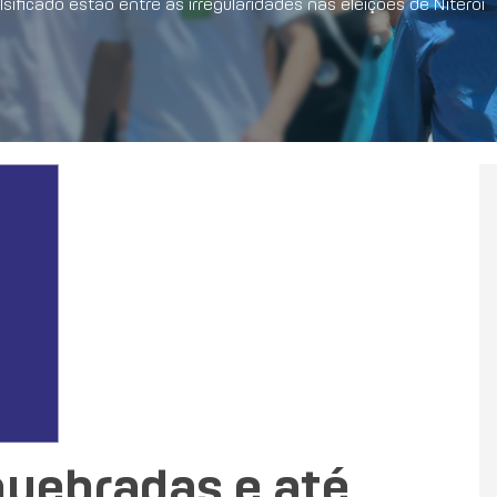
sificado estão entre as irregularidades nas eleições de Niterói
quebradas e até