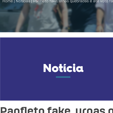
Home
|
Notícias
|
Panfleto fake, urnas quebradas e até voto fal
Panfleto fake, urnas 