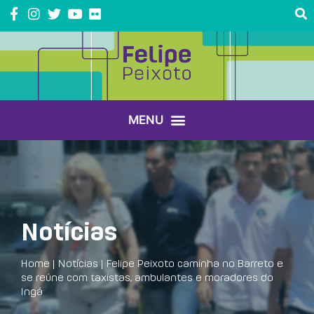
Notícias
Home
|
Notícias
|
Felipe Peixoto caminha no Barreto e
se reúne com taxistas, ambulantes e moradores do
Ingá