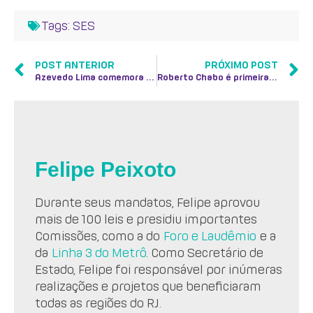
Tags:
SES
POST ANTERIOR
PRÓXIMO POST
Azevedo Lima comemora dois anos do Mamãe Nota 10 com quase 5 mil atendimentos
Roberto Chabo é primeira unidade do Rio de Janeiro a implementar o Hospital Amigo do Idoso
Felipe Peixoto
Durante seus mandatos, Felipe aprovou
mais de 100 leis e presidiu importantes
Comissões, como a do
Foro e Laudêmio
e a
da
Linha 3 do Metrô
. Como Secretário de
Estado, Felipe foi responsável por inúmeras
realizações e projetos que beneficiaram
todas as regiões do RJ.