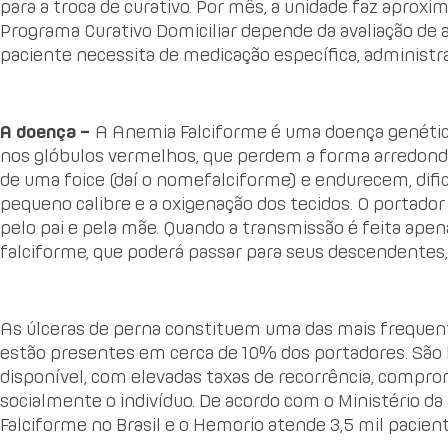
para a troca de curativo. Por mês, a unidade faz aproxi
Programa Curativo Domiciliar depende da avaliação de a
paciente necessita de medicação específica, administr
A doença –
A Anemia Falciforme é uma doença genética 
nos glóbulos vermelhos, que perdem a forma arredonda
de uma foice (daí o nomefalciforme) e endurecem, dif
pequeno calibre e a oxigenação dos tecidos. O portado
pelo pai e pela mãe. Quando a transmissão é feita apena
falciforme, que poderá passar para seus descendentes
As úlceras de perna constituem uma das mais frequen
estão presentes em cerca de 10% dos portadores. São l
disponível, com elevadas taxas de recorrência, compr
socialmente o indivíduo. De acordo com o Ministério d
Falciforme no Brasil e o Hemorio atende 3,5 mil pacien