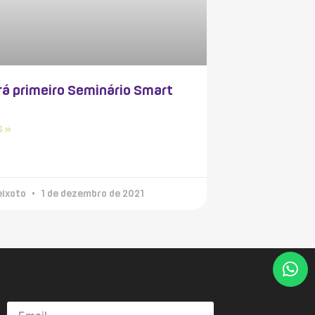
rá primeiro Seminário Smart
S »
eixoto
1 de dezembro de 2021