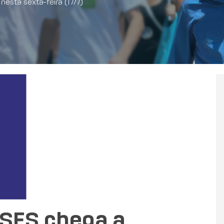
esta sexta-feira (17/7)
SES chega a