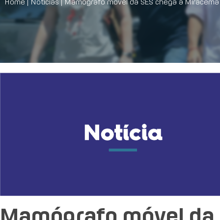
Home
|
Notícias
|
Mamógrafo móvel da SES chega a Miracema n
Mamógrafo móvel da 