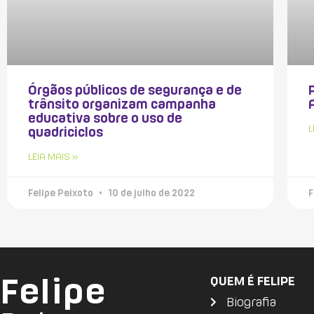
Órgãos públicos de segurança e de
trânsito organizam campanha
educativa sobre o uso de
L
quadriciclos
LEIA MAIS »
Felipe Peixoto
10 de julho de 2022
F
Felipe
QUEM É FELIPE
Biografia