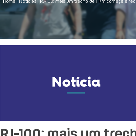
Home
|
Notícias
|
RJ-100: mais um trecho de 1 Km começa a rec
RJ-100: mais um trec