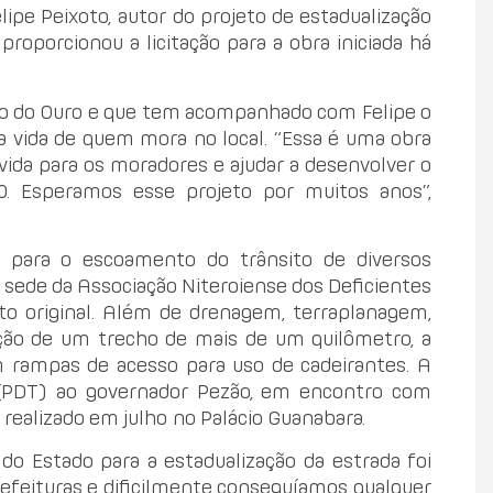
ipe Peixoto, autor do projeto de estadualização
roporcionou a licitação para a obra iniciada há
io do Ouro e que tem acompanhado com Felipe o
 vida de quem mora no local. “Essa é uma obra
vida para os moradores e ajudar a desenvolver o
. Esperamos esse projeto por muitos anos”,
para o escoamento do trânsito de diversos
 a sede da Associação Niteroiense dos Deficientes
eto original. Além de drenagem, terraplanagem,
ação de um trecho de mais de um quilômetro, a
m rampas de acesso para uso de cadeirantes. A
es (PDT) ao governador Pezão, em encontro com
 realizado em julho no Palácio Guanabara.
do Estado para a estadualização da estrada foi
efeituras e dificilmente conseguíamos qualquer