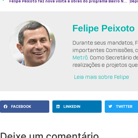
Felipe Peixoto faz nova visita a obras do programa Bairro Novo
Felipe Peixoto
Durante seus mandatos, Fe
importantes Comissões, 
Metrô
. Como Secretário d
realizações e projetos que
Leia mais sobre Felipe
FACEBOOK
LINKEDIN
TWITTER
Deixe um comentário