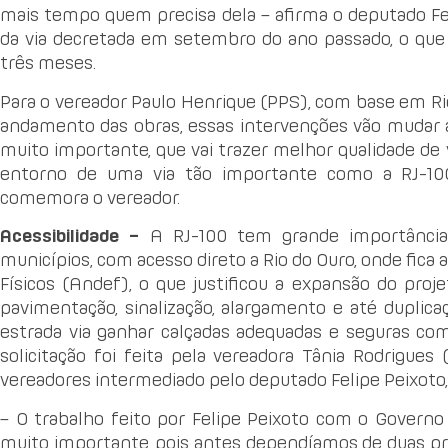
mais tempo quem precisa dela – afirma o deputado Fel
da via decretada em setembro do ano passado, o que p
três meses.
Para o vereador Paulo Henrique (PPS), com base em R
andamento das obras, essas intervenções vão mudar a
muito importante, que vai trazer melhor qualidade de 
entorno de uma via tão importante como a RJ-100
comemora o vereador.
Acessibilidade –
A RJ-100 tem grande importância 
municípios, com acesso direto a Rio do Ouro, onde fica
Físicos (Andef), o que justificou a expansão do proj
pavimentação, sinalização, alargamento e até duplic
estrada via ganhar calçadas adequadas e seguras co
solicitação foi feita pela vereadora Tânia Rodrigu
vereadores intermediado pelo deputado Felipe Peixoto,
– O trabalho feito por Felipe Peixoto com o Governo 
muito importante, pois antes dependíamos de duas pr