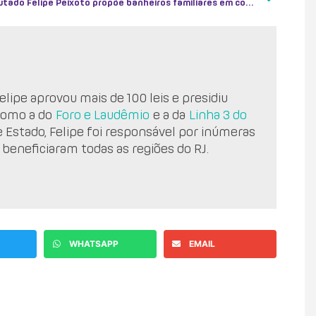
Deputado Felipe Peixoto propõe banheiros familiares em comércio
lipe aprovou mais de 100 leis e presidiu
como a do
Foro e Laudêmio
e a da
Linha 3 do
e Estado, Felipe foi responsável por inúmeras
 beneficiaram todas as regiões do RJ.
WHATSAPP
EMAIL