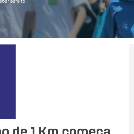
eber asfalto
ho de 1 Km começa