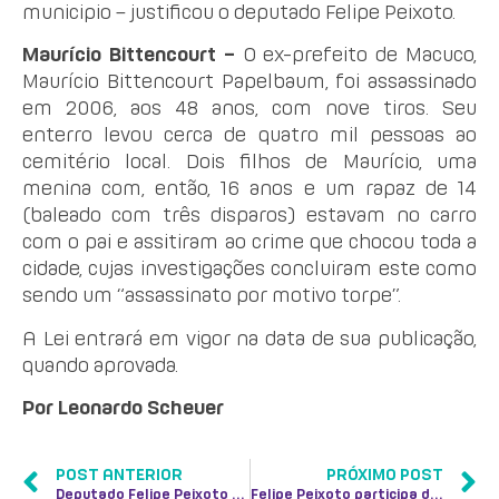
municipio – justificou o deputado Felipe Peixoto.
Maurício Bittencourt –
O ex-prefeito de Macuco,
Maurício Bittencourt Papelbaum, foi assassinado
em 2006, aos 48 anos, com nove tiros. Seu
enterro levou cerca de quatro mil pessoas ao
cemitério local. Dois filhos de Maurício, uma
menina com, então, 16 anos e um rapaz de 14
(baleado com três disparos) estavam no carro
com o pai e assitiram ao crime que chocou toda a
cidade, cujas investigações concluiram este como
sendo um “assassinato por motivo torpe”.
A Lei entrará em vigor na data de sua publicação,
quando aprovada.
Por Leonardo Scheuer
POST ANTERIOR
PRÓXIMO POST
Deputado Felipe Peixoto propõe moção de aplausos ao Grêmio Recreativo e Cultural Escola de Samba Sabiá
Felipe Peixoto participa de encontros com produtores rurais em Nova Friburgo