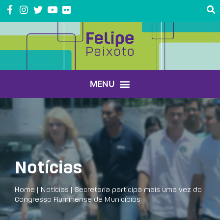
Notícias
Home
|
Notícias
|
Secretaria participa mais uma vez do
Congresso Fluminense de Municípios