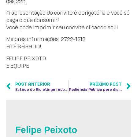
das 22h.
A apresentação do convite é obrigatória e você só
paga o que consumir!
Você pode imprimir seu convite clicando aqui
Maiores informações: 2722-1212
ATÉ SÁBADO!
FELIPE PEIXOTO
E EQUIPE
POST ANTERIOR
PRÓXIMO POST
Estado do Rio atinge recorde na autorização de famílias para doação de órgãos
Audiência Pública para discussaão do PLOA-2009
Felipe Peixoto