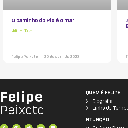
O caminho do Rio é o mar
LEIA MAIS »
L
Felipe Peixoto
20 de abril de 2023
F
Felipe
QUEM É FELIPE
Biografia
Peixoto
Linha do Temp
ATUAÇÃO
Ações e Projet