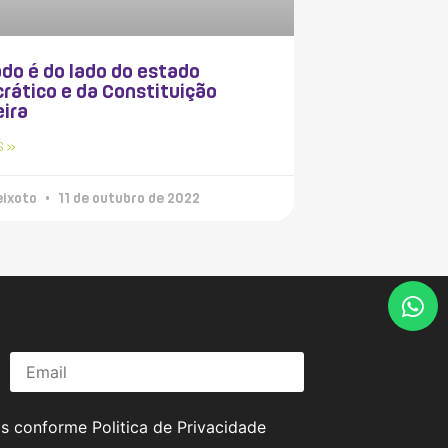
do é do lado do estado
rático e da Constituição
eira
S »
eixoto
11 de outubro de 2022
os conforme
Politica de Privacidade