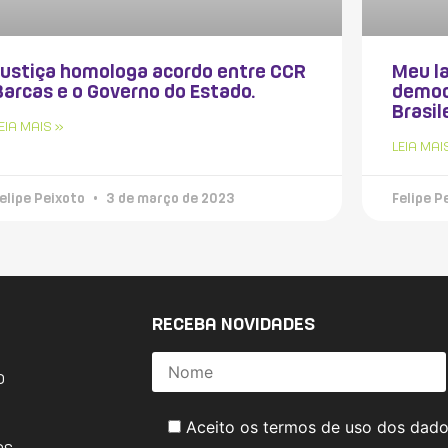
Justiça homologa acordo entre CCR
Meu la
Barcas e o Governo do Estado.
democ
Brasil
EIA MAIS »
LEIA MAI
elipe Peixoto
3 de março de 2023
Felipe P
RECEBA NOVIDADES
o
Aceito os termos de uso dos dad
os