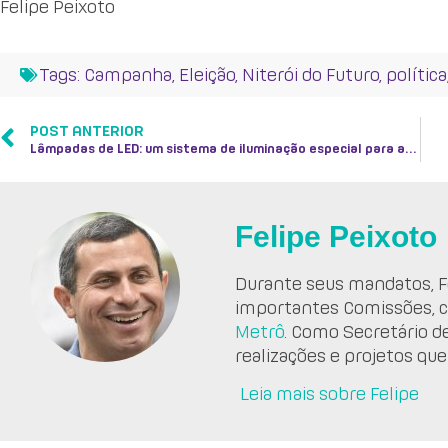
Felipe Peixoto
Tags:
Campanha
,
Eleição
,
Niterói do Futuro
,
política
POST ANTERIOR
Lâmpadas de LED: um sistema de iluminação especial para as calçadas de Niterói
Felipe Peixoto
Durante seus mandatos, Fe
importantes Comissões, 
Metrô
. Como Secretário d
realizações e projetos que
Leia mais sobre Felipe