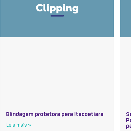
Blindagem protetora para Itacoatiara
S
P
Leia mais »
p